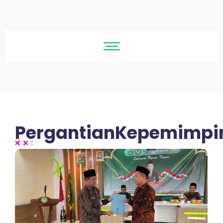
PergantianKepemimpi
No Comments