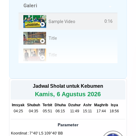
Galeri
3 Videos
0:16
Sample Video
Title
Title