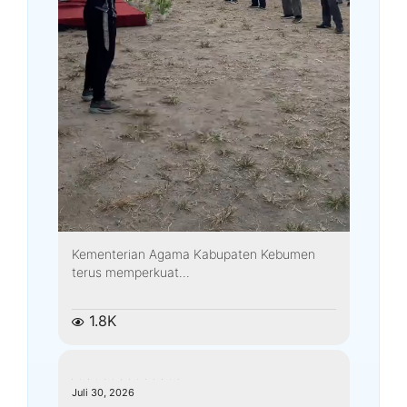
Kementerian Agama Kabupaten Kebumen
terus memperkuat...
1.8K
kemenagkebumen
Juli 30, 2026