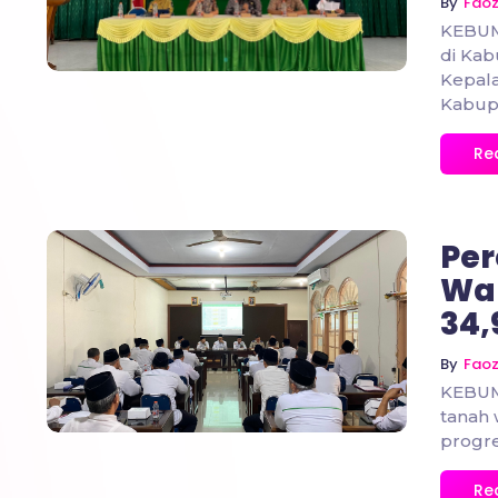
By
Fao
KEBUME
di Kab
Kepal
Kabup
Re
Per
Wak
34,
No Comments
By
Fao
KEBUM
tanah
progres
Re