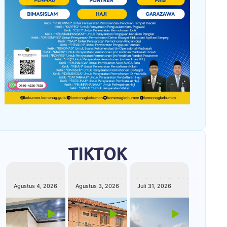
TIKTOK
kemenagkebumen
kemenagkebumen
kemenagkebumen
Agustus 4, 2026
Agustus 3, 2026
Juli 31, 2026