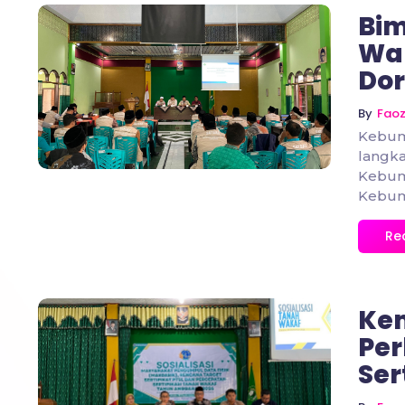
Bim
Wa
Dor
No Comments
By
Fao
Kebum
langka
Kebum
Kebum
Re
Ke
Per
Ser
No Comments