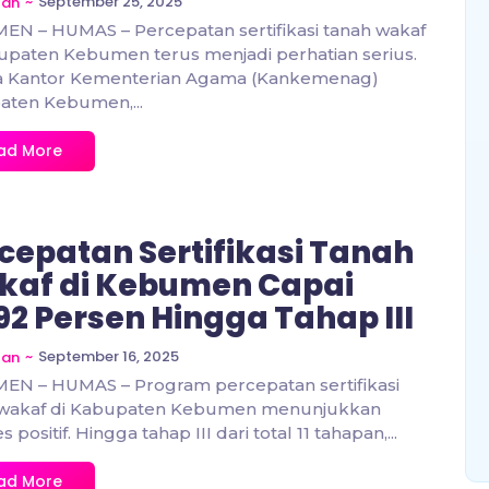
~
September 25, 2025
zan
N – HUMAS – Percepatan sertifikasi tanah wakaf
upaten Kebumen terus menjadi perhatian serius.
a Kantor Kementerian Agama (Kankemenag)
aten Kebumen,...
ad More
cepatan Sertifikasi Tanah
af di Kebumen Capai
92 Persen Hingga Tahap III
~
September 16, 2025
zan
EN – HUMAS – Program percepatan sertifikasi
 wakaf di Kabupaten Kebumen menunjukkan
 positif. Hingga tahap III dari total 11 tahapan,...
ad More