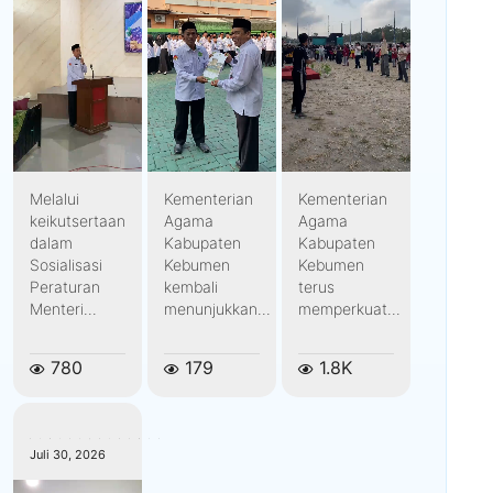
Melalui
Kementerian
Kementerian
keikutsertaan
Agama
Agama
dalam
Kabupaten
Kabupaten
Sosialisasi
Kebumen
Kebumen
Peraturan
kembali
terus
Menteri...
menunjukkan...
memperkuat...
780
179
1.8K
kemenagkebumen
Juli 30, 2026