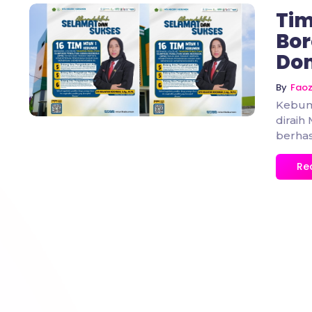
Tim
Bor
Dom
No Comments
By
Fao
Kebum
diraih
berhas
Re