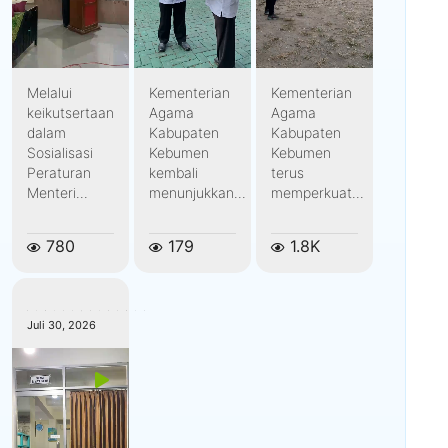
Melalui
Kementerian
Kementerian
keikutsertaan
Agama
Agama
dalam
Kabupaten
Kabupaten
Sosialisasi
Kebumen
Kebumen
Peraturan
kembali
terus
Menteri...
menunjukkan...
memperkuat...
780
179
1.8K
kemenagkebumen
Juli 30, 2026