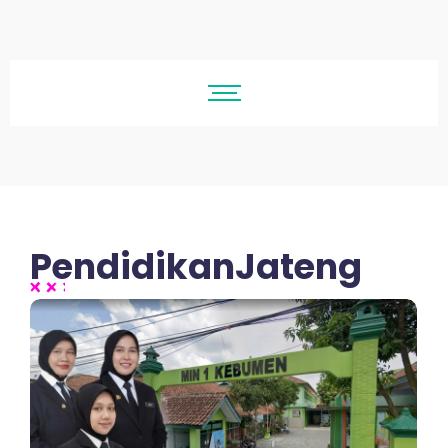
PendidikanJateng
No Comments