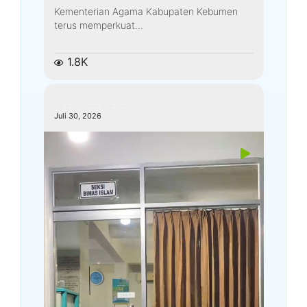
Kementerian Agama Kabupaten Kebumen
terus memperkuat...
1.8K
kemenagkebumen
Juli 30, 2026