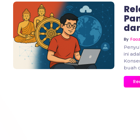
Rel
Pan
dan
No Comments
By
Fao
Penyul
ini ad
Konsen
buah d
Re