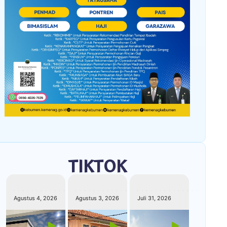
TIKTOK
kemenagkebumen
kemenagkebumen
kemenagkebumen
Agustus 4, 2026
Agustus 3, 2026
Juli 31, 2026