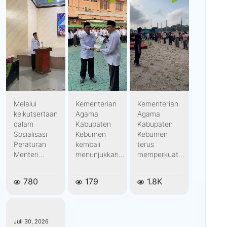
Melalui
Kementerian
Kementerian
keikutsertaan
Agama
Agama
dalam
Kabupaten
Kabupaten
Sosialisasi
Kebumen
Kebumen
Peraturan
kembali
terus
Menteri...
menunjukkan...
memperkuat...
780
179
1.8K
kemenagkebumen
Juli 30, 2026