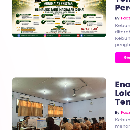
Per
No Comments
By
Fao
Kebum
ditore
Kebume
pengha
Re
Ena
Lol
Ten
No Comments
By
Fao
Kebum
menor