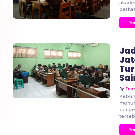
akade
berhasi
Re
Ja
Jat
Tur
No Comments
Sai
By
Fao
Kebum
menun
penge
terseb
Re