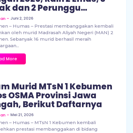
ak dan 2 Perunggu…
~
Juni 2, 2026
zan
en – Humas – Prestasi membanggakan kembali
hkan oleh murid Madrasah Aliyah Negeri (MAN) 2
n. Sebanyak 16 murid berhasil meraih
rgaan...
ad More
m Murid MTsN 1 Kebumen
os OSMA Provinsi Jawa
gah, Berikut Daftarnya
~
Mei 21, 2026
zan
en – Humas – MTsN 1 Kebumen kembali
ehkan prestasi membanggakan di bidang