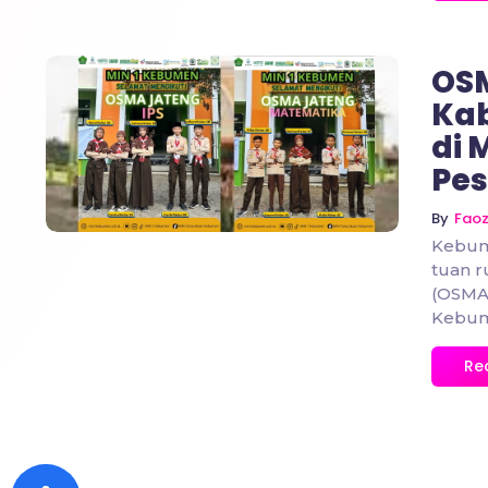
OSM
Kab
di 
No Comments
Pes
By
Fao
Kebum
tuan 
(OSMA)
Kebum
Re