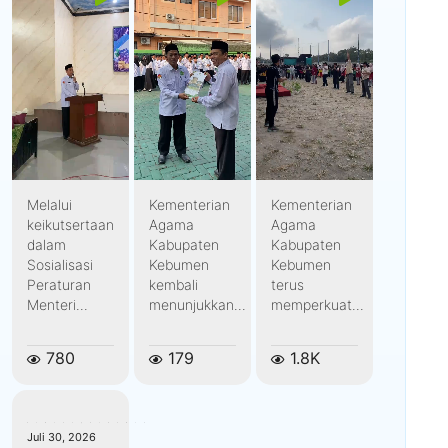
Melalui
Kementerian
Kementerian
keikutsertaan
Agama
Agama
dalam
Kabupaten
Kabupaten
Sosialisasi
Kebumen
Kebumen
Peraturan
kembali
terus
Menteri...
menunjukkan...
memperkuat...
780
179
1.8K
kemenagkebumen
Juli 30, 2026