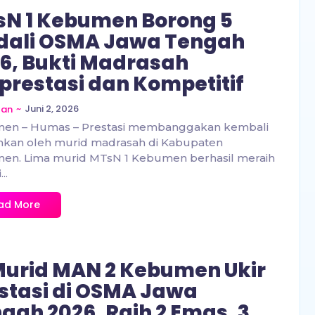
N 1 Kebumen Borong 5
dali OSMA Jawa Tengah
6, Bukti Madrasah
prestasi dan Kompetitif
~
Juni 2, 2026
zan
en – Humas – Prestasi membanggakan kembali
hkan oleh murid madrasah di Kabupaten
en. Lima murid MTsN 1 Kebumen berhasil meraih
..
ad More
Murid MAN 2 Kebumen Ukir
stasi di OSMA Jawa
gah 2026, Raih 2 Emas, 3