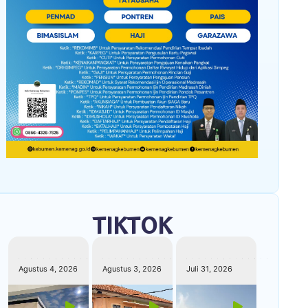
TIKTOK
kemenagkebumen
kemenagkebumen
kemenagkebumen
Agustus 4, 2026
Agustus 3, 2026
Juli 31, 2026