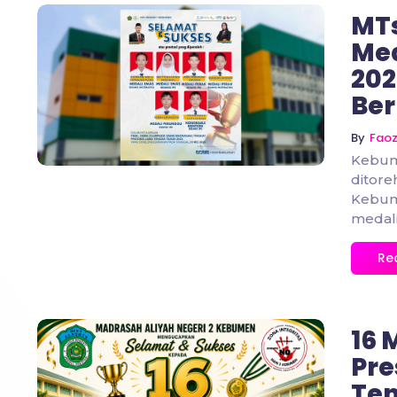
MTs
Me
202
No Comments
Ber
By
Fao
Kebum
ditore
Kebum
medali.
Re
16 
Pre
Ten