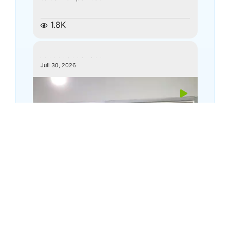
1.8K
kemenagkebumen
Juli 30, 2026