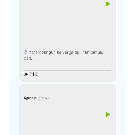
*Membangun keluarga sakinah dimulai
dari...
1.1K
kemenagkebumen
Agustus 6, 2026