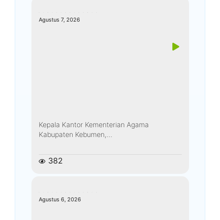
kemenagkebumen
Agustus 7, 2026
Kepala Kantor Kementerian Agama
Kabupaten Kebumen,...
382
kemenagkebumen
Agustus 6, 2026