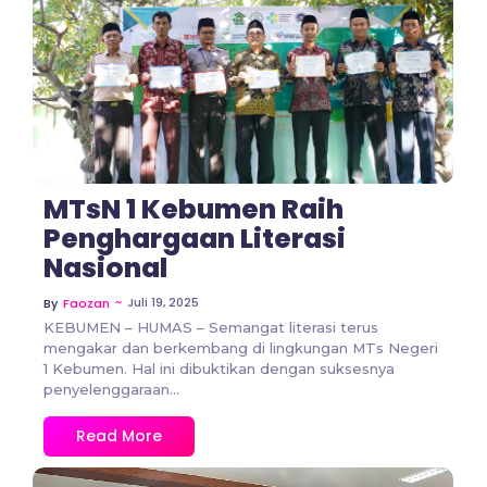
No Comments
MTsN 1 Kebumen Raih
Penghargaan Literasi
Nasional
~
Juli 19, 2025
By
Faozan
KEBUMEN – HUMAS – Semangat literasi terus
mengakar dan berkembang di lingkungan MTs Negeri
1 Kebumen. Hal ini dibuktikan dengan suksesnya
penyelenggaraan...
Read More