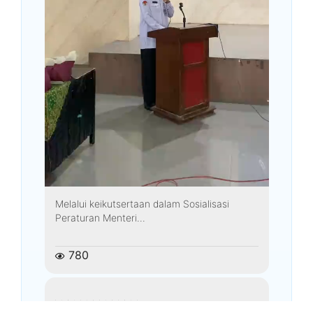
Melalui keikutsertaan dalam Sosialisasi
Peraturan Menteri...
780
kemenagkebumen
Agustus 3, 2026