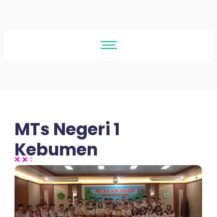
MTs Negeri 1
Kebumen
No Comments