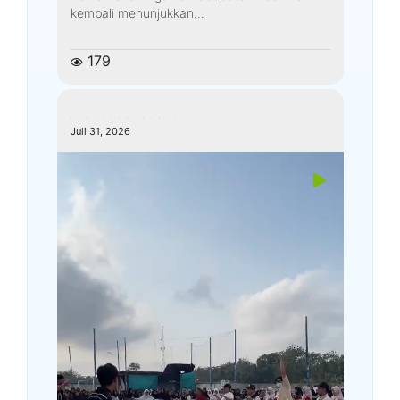
kembali menunjukkan...
179
kemenagkebumen
Juli 31, 2026