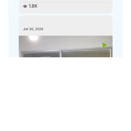
1.8K
kemenagkebumen
Juli 30, 2026