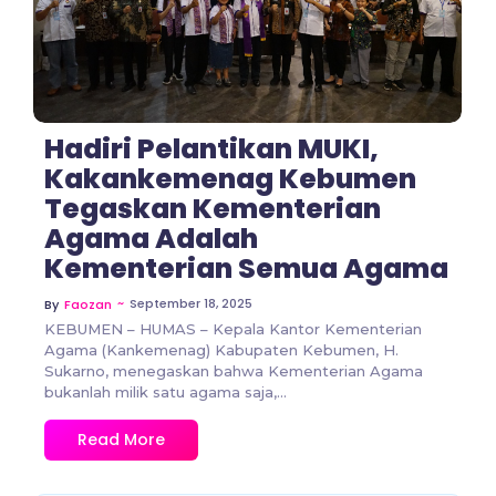
No Comments
Hadiri Pelantikan MUKI,
Kakankemenag Kebumen
Tegaskan Kementerian
Agama Adalah
Kementerian Semua Agama
~
September 18, 2025
By
Faozan
KEBUMEN – HUMAS – Kepala Kantor Kementerian
Agama (Kankemenag) Kabupaten Kebumen, H.
Sukarno, menegaskan bahwa Kementerian Agama
bukanlah milik satu agama saja,...
Read More