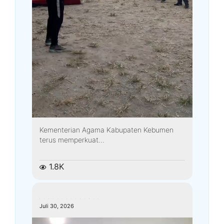
Kementerian Agama Kabupaten Kebumen
terus memperkuat...
1.8K
kemenagkebumen
Juli 30, 2026