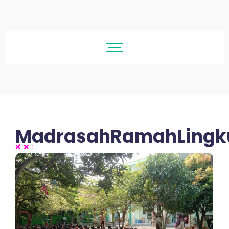
MadrasahRamahLingk
No Comments