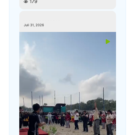
179
kemenagkebumen
Juli 31, 2026