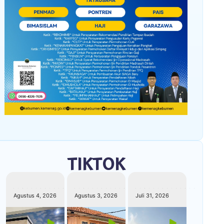
TIKTOK
kemenagkebumen
kemenagkebumen
kemenagkebumen
Agustus 4, 2026
Agustus 3, 2026
Juli 31, 2026