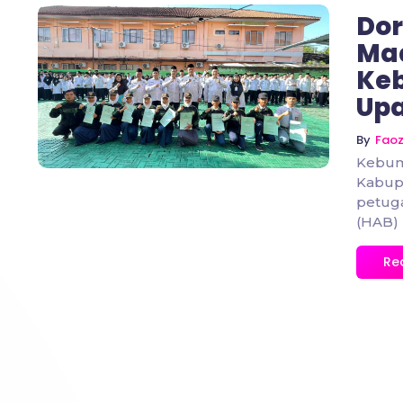
Dor
Ma
Keb
No Comments
Upa
By
Fao
Kebum
Kabup
petuga
(HAB) 
Re