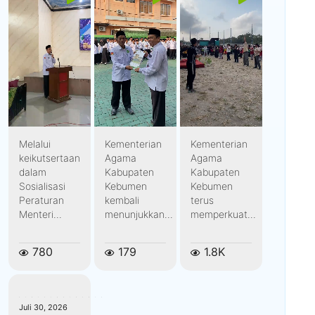
Melalui
Kementerian
Kementerian
keikutsertaan
Agama
Agama
dalam
Kabupaten
Kabupaten
Sosialisasi
Kebumen
Kebumen
Peraturan
kembali
terus
Menteri...
menunjukkan...
memperkuat...
780
179
1.8K
kemenagkebumen
Juli 30, 2026