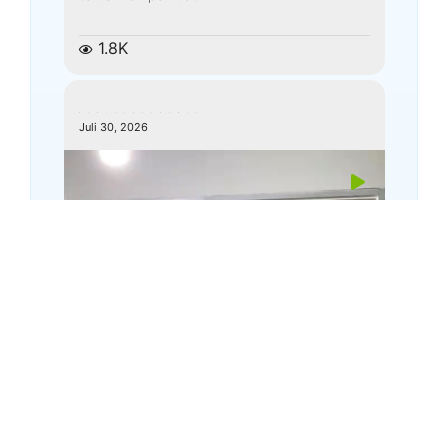
1.8K
kemenagkebumen
Juli 30, 2026