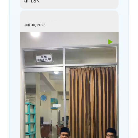
1.8K
kemenagkebumen
Juli 30, 2026