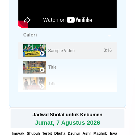
Galeri
3 Videos
0:16
Sample Video
Title
Title