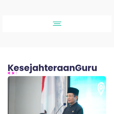
KesejahteraanGuru
No Comments