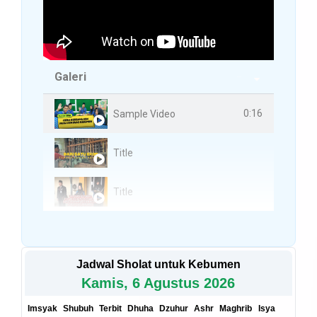
Galeri
3 Videos
0:16
Sample Video
Title
Title