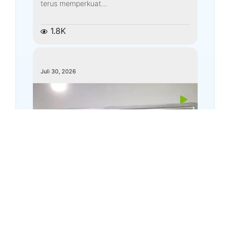
terus memperkuat...
1.8K
kemenagkebumen
Juli 30, 2026