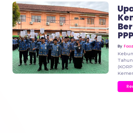
Upa
Ke
Ber
PPP
No Comments
By
Fao
Kebum
Tahun 
(KORPR
Kement
Re