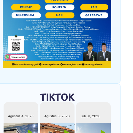
TIKTOK
kemenagkebumen
kemenagkebumen
kemenagkebumen
Agustus 4, 2026
Agustus 3, 2026
Juli 31, 2026