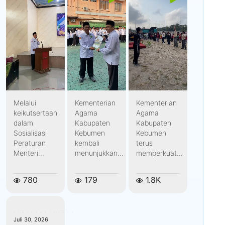
Melalui
Kementerian
Kementerian
keikutsertaan
Agama
Agama
dalam
Kabupaten
Kabupaten
Sosialisasi
Kebumen
Kebumen
Peraturan
kembali
terus
Menteri...
menunjukkan...
memperkuat...
780
179
1.8K
kemenagkebumen
Juli 30, 2026