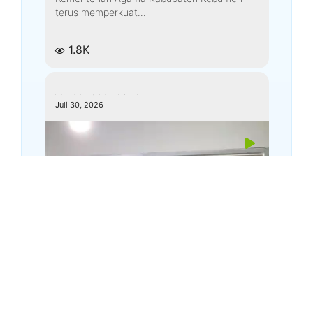
terus memperkuat...
1.8K
kemenagkebumen
Juli 30, 2026