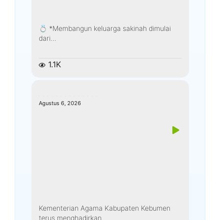
*Membangun keluarga sakinah dimulai
dari...
1.1K
kemenagkebumen
Agustus 6, 2026
Kementerian Agama Kabupaten Kebumen
terus menghadirkan...