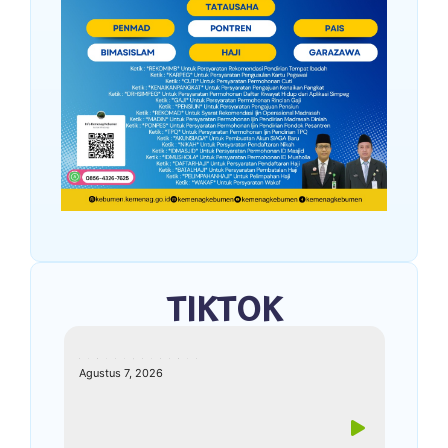
TIKTOK
kemenagkebumen
Agustus 7, 2026