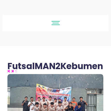
FutsalMAN2Kebumen
No Comments