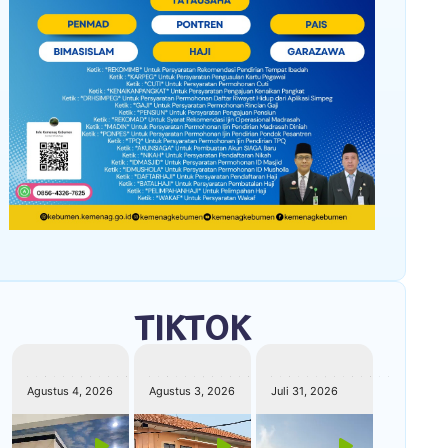
TIKTOK
kemenagkebumen
kemenagkebumen
kemenagkebumen
Agustus 4, 2026
Agustus 3, 2026
Juli 31, 2026