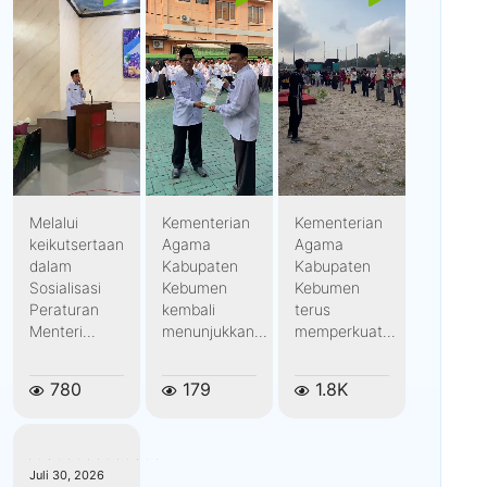
Melalui
Kementerian
Kementerian
keikutsertaan
Agama
Agama
dalam
Kabupaten
Kabupaten
Sosialisasi
Kebumen
Kebumen
Peraturan
kembali
terus
Menteri...
menunjukkan...
memperkuat...
780
179
1.8K
kemenagkebumen
Juli 30, 2026