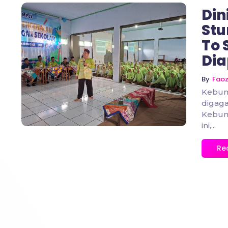
Din
Stu
To
Dia
No Comments
By
Fao
Kebum
digag
Kebum
ini,...
Re