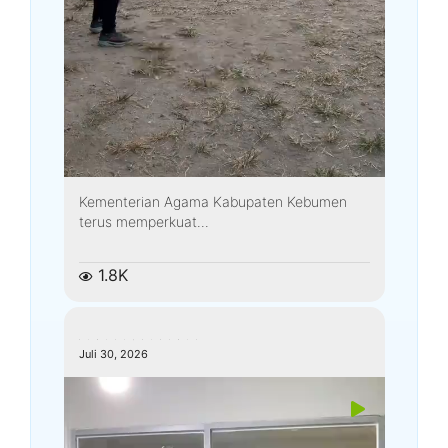
Kementerian Agama Kabupaten Kebumen
terus memperkuat...
1.8K
kemenagkebumen
Juli 30, 2026