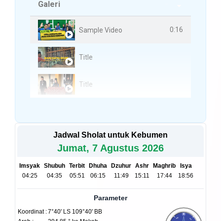
Galeri
3 Videos
0:16
Sample Video
Title
Title