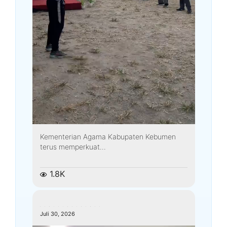
Kementerian Agama Kabupaten Kebumen
terus memperkuat...
1.8K
kemenagkebumen
Juli 30, 2026