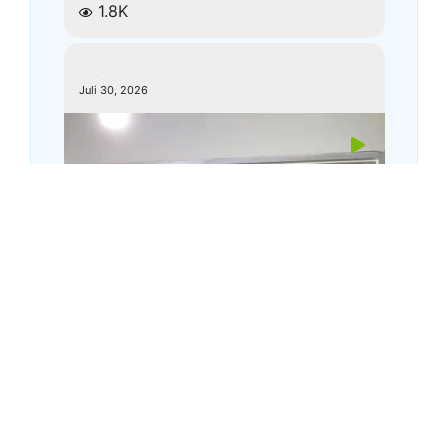
1.8K
kemenagkebumen
Juli 30, 2026