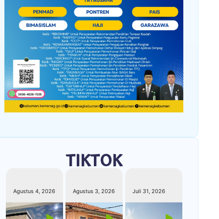
TIKTOK
kemenagkebumen
kemenagkebumen
kemenagkebumen
Agustus 4, 2026
Agustus 3, 2026
Juli 31, 2026