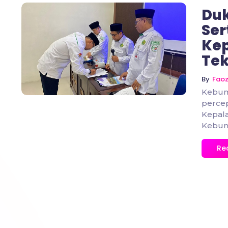
Du
Ser
Ke
No Comments
Te
By
Fao
Kebum
percep
Kepal
Kebum
Re