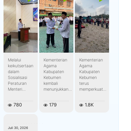
Melalui
Kementerian
Kementerian
keikutsertaan
Agama
Agama
dalam
Kabupaten
Kabupaten
Sosialisasi
Kebumen
Kebumen
Peraturan
kembali
terus
Menteri...
menunjukkan...
memperkuat...
780
179
1.8K
kemenagkebumen
Juli 30, 2026