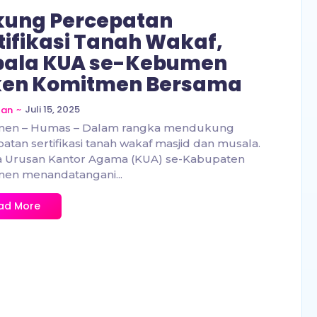
kung Percepatan
tifikasi Tanah Wakaf,
pala KUA se-Kebumen
ken Komitmen Bersama
~
Juli 15, 2025
zan
en – Humas – Dalam rangka mendukung
atan sertifikasi tanah wakaf masjid dan musala.
a Urusan Kantor Agama (KUA) se-Kabupaten
en menandatangani...
ad More