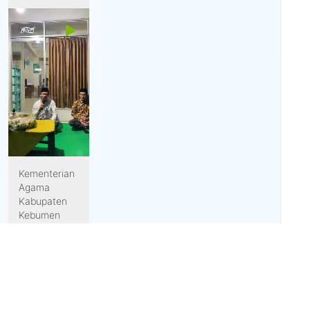
Kementerian
Agama
Kabupaten
Kebumen
menghadirkan
forum...
191