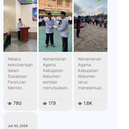
Melalui
Kementerian
Kementerian
keikutsertaan
Agama
Agama
dalam
Kabupaten
Kabupaten
Sosialisasi
Kebumen
Kebumen
Peraturan
kembali
terus
Menteri...
menunjukkan...
memperkuat...
780
179
1.8K
kemenagkebumen
Juli 30, 2026