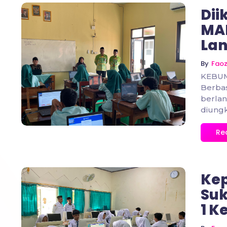
Dii
MAN
Lan
No Comments
By
Fao
KEBUM
Berba
berlan
diungk
Re
Ke
Suk
1 
No Comments