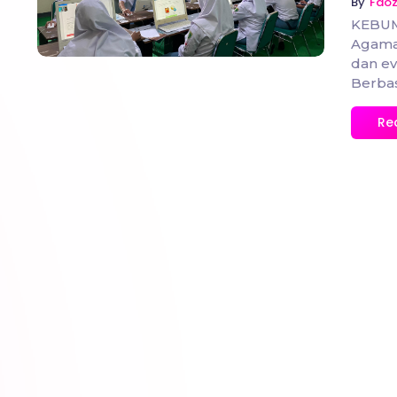
By
Fao
KEBUM
Agama
dan ev
Berbas
Re