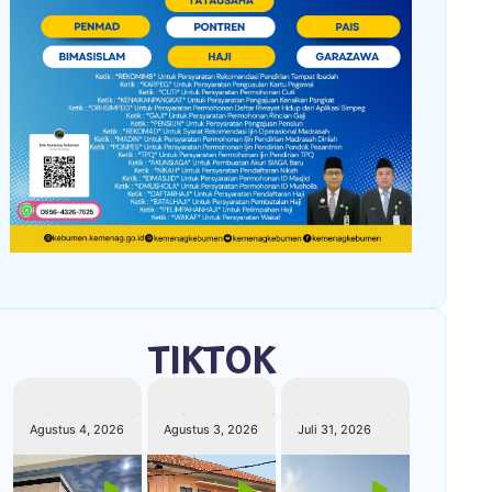
TIKTOK
kemenagkebumen
kemenagkebumen
kemenagkebumen
Agustus 4, 2026
Agustus 3, 2026
Juli 31, 2026