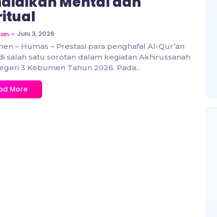
didikan Mental dan
ritual
~
Juni 3, 2026
zan
n – Humas – Prestasi para penghafal Al-Qur’an
i salah satu sorotan dalam kegiatan Akhirussanah
geri 3 Kebumen Tahun 2026. Pada...
ad More