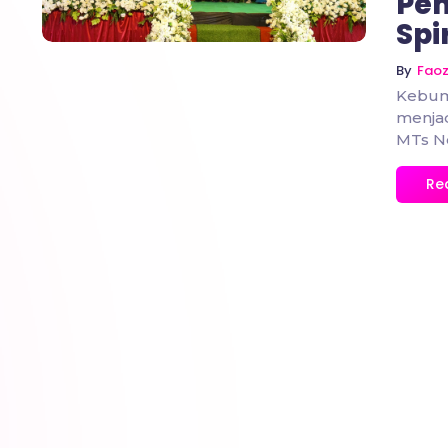
Pen
Spi
By
Fao
Kebume
menjad
MTs Ne
Re