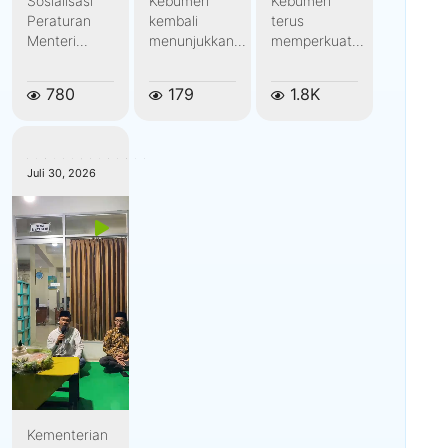
Sosialisasi
Kebumen
Kebumen
Peraturan
kembali
terus
Menteri...
menunjukkan...
memperkuat...
780
179
1.8K
kemenagkebumen
Juli 30, 2026
Kementerian