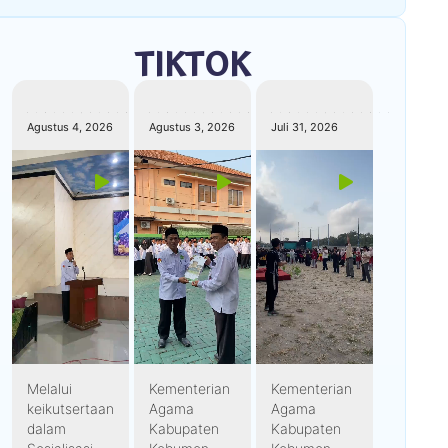
TIKTOK
kemenagkebumen
kemenagkebumen
kemenagkebumen
Agustus 4, 2026
Agustus 3, 2026
Juli 31, 2026
Melalui
Kementerian
Kementerian
keikutsertaan
Agama
Agama
dalam
Kabupaten
Kabupaten