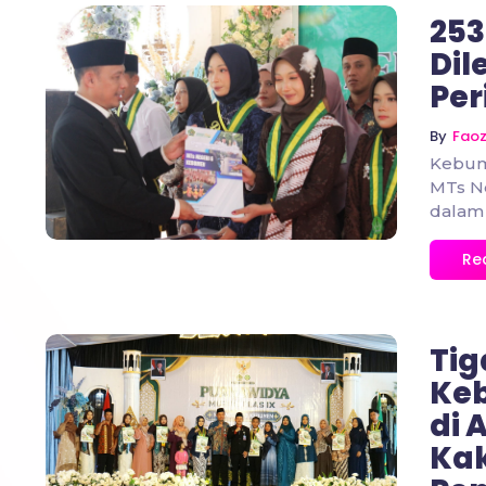
253
Dil
Per
No Comments
By
Fao
Kebume
MTs N
dalam 
Re
Tig
Ke
di 
No Comments
Ka