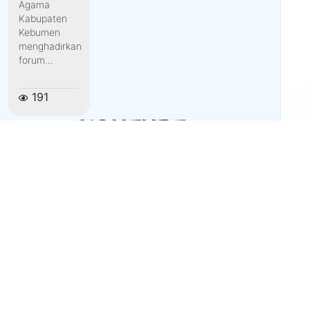
Agama
Kabupaten
Kebumen
menghadirkan
forum...
191
YOUTUBE
Galeri
3 Videos
0:16
Sample Video
Title
Title