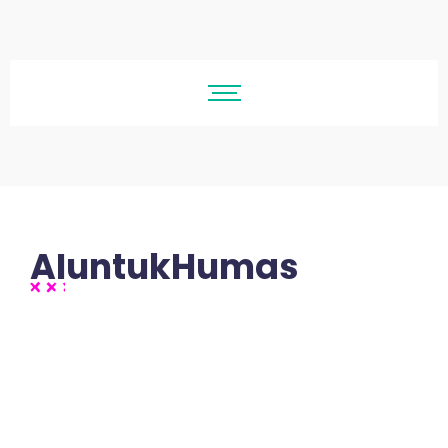
AIuntukHumas
No Comments