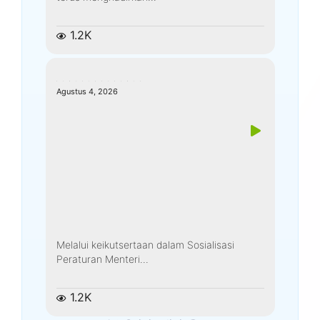
1.2K
kemenagkebumen
Agustus 4, 2026
Melalui keikutsertaan dalam Sosialisasi
Peraturan Menteri...
1.2K