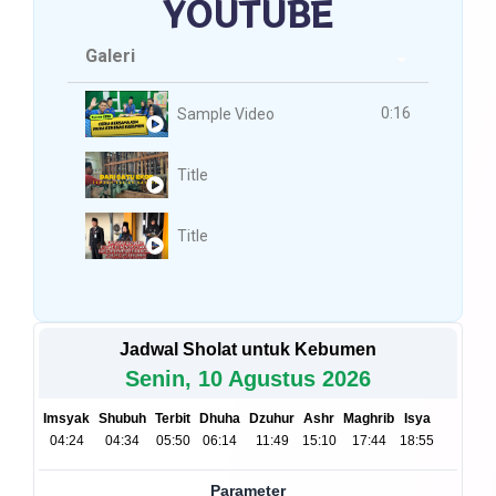
YOUTUBE
Galeri
3 Videos
0:16
Sample Video
Title
Title