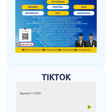
TIKTOK
kemenagkebumen
Agustus 7, 2026