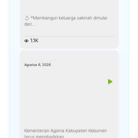
💍 *Membangun keluarga sakinah dimulai
dari...
1.1K
kemenagkebumen
Agustus 6, 2026
Kementerian Agama Kabupaten Kebumen
terus menghadirkan...