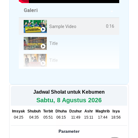
Galeri
3 Videos
0:16
Sample Video
Title
Title