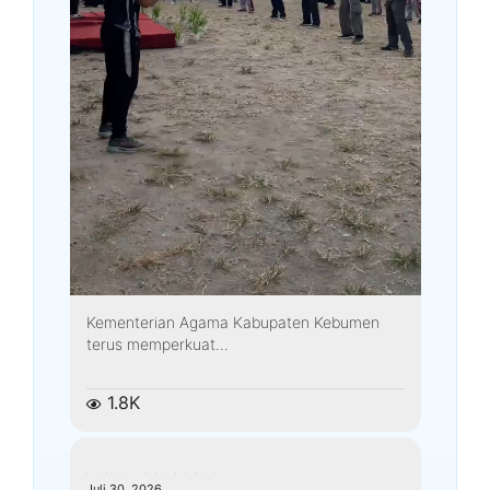
Kementerian Agama Kabupaten Kebumen
terus memperkuat...
1.8K
kemenagkebumen
Juli 30, 2026