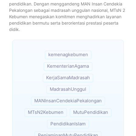
pendidikan. Dengan menggandeng MAN Insan Cendekia
Pekalongan sebagai madrasah unggulan nasional, MTsN 2
Kebumen menegaskan komitmen menghadirkan layanan
pendidikan bermutu serta berorientasi prestasi peserta
didik.
kemenagkebumen
KementerianAgama
KerjaSamaMadrasah
MadrasahUnggul
MANInsanCendekiaPekalongan
MTsN2Kebumen
MutuPendidikan
PendidikanIslam
PenjaminanMutuPendidikan