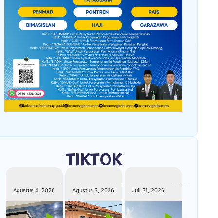
TIKTOK
kemenagkebumen
kemenagkebumen
kemenagkebumen
Agustus 4, 2026
Agustus 3, 2026
Juli 31, 2026