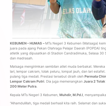
KEBUMEN – HUMAS
–
MTs Negeri 3 Kebumen (Matsaga) kembal
juara pada ajang Pekan Olahraga Pelajar Daerah (POPDA) t
atletik yang dipusatkan di Stadion Candradimuka, Selasa 30 S
dan madrasah.
Matsaga mengirimkan sembilan atlet muda berbakat. Mereka t
lari, lempar cakram, tolak peluru, lompat jauh, dan lari esta
pulang tiga medali. Prestasi tersebut diraih oleh
Permata Chin
Lempar Cakram Putri
. Dia juga memenangkan
Juara 2 Tolak 
200 Meter Putra
.
Kepala MTs Negeri 3 Kebumen,
Muhdir, M.Pd.I
, menyampaika
“Alhamdulillah, tiga medali berhasil kita raih. Selamat dan 