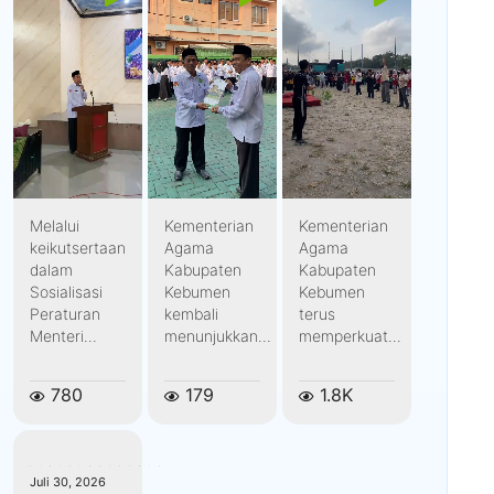
Melalui
Kementerian
Kementerian
keikutsertaan
Agama
Agama
dalam
Kabupaten
Kabupaten
Sosialisasi
Kebumen
Kebumen
Peraturan
kembali
terus
Menteri...
menunjukkan...
memperkuat...
780
179
1.8K
kemenagkebumen
Juli 30, 2026