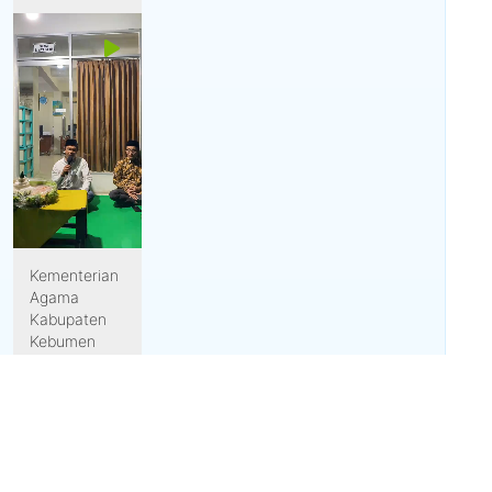
Kementerian
Agama
Kabupaten
Kebumen
menghadirkan
forum...
191