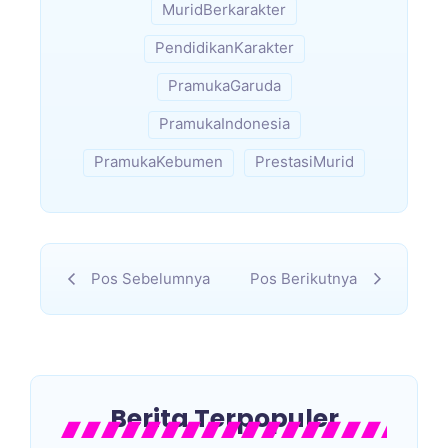
MuridBerkarakter
PendidikanKarakter
PramukaGaruda
PramukaIndonesia
PramukaKebumen
PrestasiMurid
Pos Sebelumnya
Pos Berikutnya
Berita Terpopuler