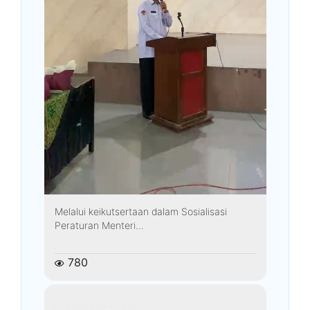
Melalui keikutsertaan dalam Sosialisasi
Peraturan Menteri...
780
kemenagkebumen