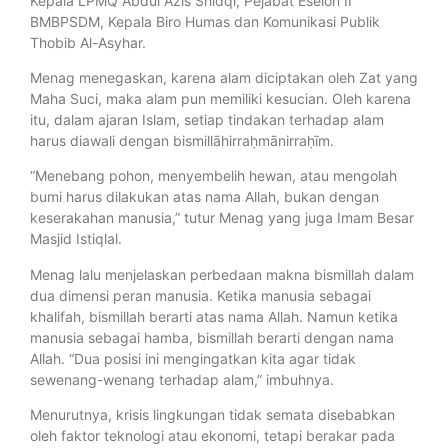
Kepala LPMQ Abdul Azis Shidqi, Pejabat Eselon II
BMBPSDM, Kepala Biro Humas dan Komunikasi Publik
Thobib Al-Asyhar.
Menag menegaskan, karena alam diciptakan oleh Zat yang
Maha Suci, maka alam pun memiliki kesucian. Oleh karena
itu, dalam ajaran Islam, setiap tindakan terhadap alam
harus diawali dengan bismillāhirraḥmānirraḥīm.
“Menebang pohon, menyembelih hewan, atau mengolah
bumi harus dilakukan atas nama Allah, bukan dengan
keserakahan manusia,” tutur Menag yang juga Imam Besar
Masjid Istiqlal.
Menag lalu menjelaskan perbedaan makna bismillah dalam
dua dimensi peran manusia. Ketika manusia sebagai
khalifah, bismillah berarti atas nama Allah. Namun ketika
manusia sebagai hamba, bismillah berarti dengan nama
Allah. “Dua posisi ini mengingatkan kita agar tidak
sewenang-wenang terhadap alam,” imbuhnya.
Menurutnya, krisis lingkungan tidak semata disebabkan
oleh faktor teknologi atau ekonomi, tetapi berakar pada