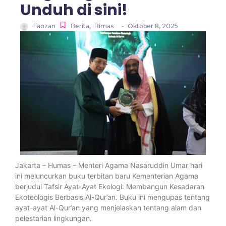
Unduh di sini!
-
Faozan
Berita
,
Bimas
Oktober 8, 2025
Jakarta – Humas – Menteri Agama Nasaruddin Umar hari
ini meluncurkan buku terbitan baru Kementerian Agama
berjudul Tafsir Ayat-Ayat Ekologi: Membangun Kesadaran
Ekoteologis Berbasis Al-Qur’an. Buku ini mengupas tentang
ayat-ayat Al-Qur’an yang menjelaskan tentang alam dan
pelestarian lingkungan.