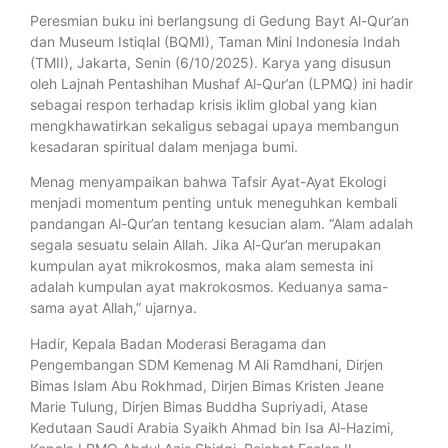
Peresmian buku ini berlangsung di Gedung Bayt Al-Qur’an
dan Museum Istiqlal (BQMI), Taman Mini Indonesia Indah
(TMII), Jakarta, Senin (6/10/2025). Karya yang disusun
oleh Lajnah Pentashihan Mushaf Al-Qur’an (LPMQ) ini hadir
sebagai respon terhadap krisis iklim global yang kian
mengkhawatirkan sekaligus sebagai upaya membangun
kesadaran spiritual dalam menjaga bumi.
Menag menyampaikan bahwa Tafsir Ayat-Ayat Ekologi
menjadi momentum penting untuk meneguhkan kembali
pandangan Al-Qur’an tentang kesucian alam. “Alam adalah
segala sesuatu selain Allah. Jika Al-Qur’an merupakan
kumpulan ayat mikrokosmos, maka alam semesta ini
adalah kumpulan ayat makrokosmos. Keduanya sama-
sama ayat Allah,” ujarnya.
Hadir, Kepala Badan Moderasi Beragama dan
Pengembangan SDM Kemenag M Ali Ramdhani, Dirjen
Bimas Islam Abu Rokhmad, Dirjen Bimas Kristen Jeane
Marie Tulung, Dirjen Bimas Buddha Supriyadi, Atase
Kedutaan Saudi Arabia Syaikh Ahmad bin Isa Al-Hazimi,