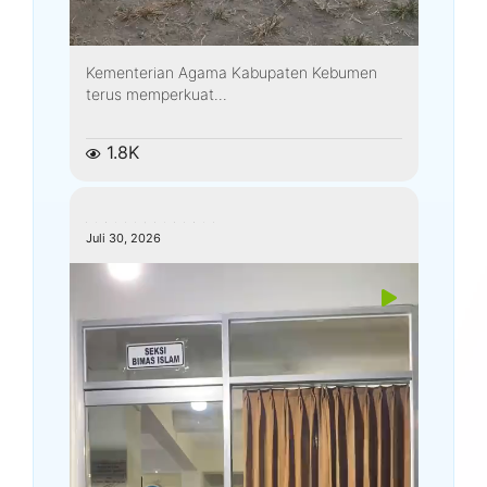
Kementerian Agama Kabupaten Kebumen
terus memperkuat...
1.8K
kemenagkebumen
Juli 30, 2026