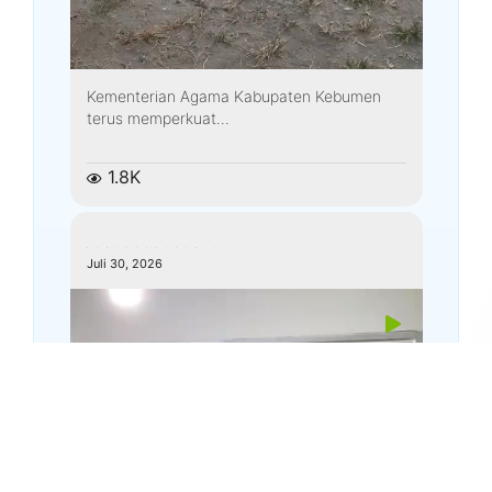
Kementerian Agama Kabupaten Kebumen
terus memperkuat...
1.8K
kemenagkebumen
Juli 30, 2026