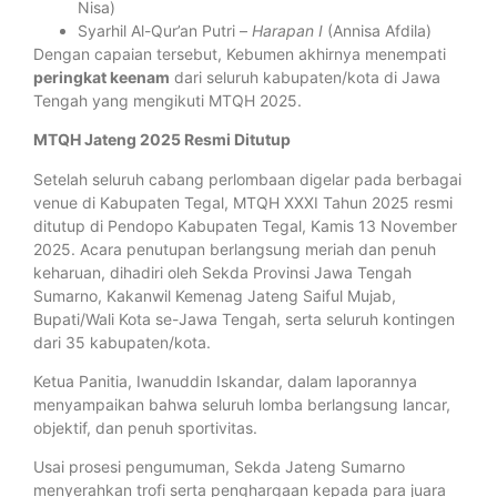
Nisa)
Syarhil Al-Qur’an Putri –
Harapan I
(Annisa Afdila)
Dengan capaian tersebut, Kebumen akhirnya menempati
peringkat keenam
dari seluruh kabupaten/kota di Jawa
Tengah yang mengikuti MTQH 2025.
MTQH Jateng 2025 Resmi Ditutup
Setelah seluruh cabang perlombaan digelar pada berbagai
venue di Kabupaten Tegal, MTQH XXXI Tahun 2025 resmi
ditutup di Pendopo Kabupaten Tegal, Kamis 13 November
2025. Acara penutupan berlangsung meriah dan penuh
keharuan, dihadiri oleh Sekda Provinsi Jawa Tengah
Sumarno, Kakanwil Kemenag Jateng Saiful Mujab,
Bupati/Wali Kota se-Jawa Tengah, serta seluruh kontingen
dari 35 kabupaten/kota.
Ketua Panitia, Iwanuddin Iskandar, dalam laporannya
menyampaikan bahwa seluruh lomba berlangsung lancar,
objektif, dan penuh sportivitas.
Usai prosesi pengumuman, Sekda Jateng Sumarno
menyerahkan trofi serta penghargaan kepada para juara