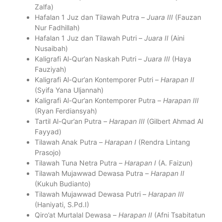
Zalfa)
Hafalan 1 Juz dan Tilawah Putra –
Juara III
(Fauzan
Nur Fadhillah)
Hafalan 1 Juz dan Tilawah Putri –
Juara II
(Aini
Nusaibah)
Kaligrafi Al-Qur’an Naskah Putri –
Juara III
(Haya
Fauziyah)
Kaligrafi Al-Qur’an Kontemporer Putri –
Harapan II
(Syifa Yana Uljannah)
Kaligrafi Al-Qur’an Kontemporer Putra –
Harapan III
(Ryan Ferdiansyah)
Tartil Al-Qur’an Putra –
Harapan III
(Gilbert Ahmad Al
Fayyad)
Tilawah Anak Putra –
Harapan I
(Rendra Lintang
Prasojo)
Tilawah Tuna Netra Putra –
Harapan I
(A. Faizun)
Tilawah Mujawwad Dewasa Putra –
Harapan II
(Kukuh Budianto)
Tilawah Mujawwad Dewasa Putri –
Harapan III
(Haniyati, S.Pd.I)
Qiro’at Murtalal Dewasa –
Harapan II
(Afni Tsabitatun