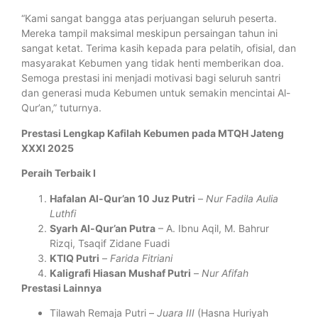
“Kami sangat bangga atas perjuangan seluruh peserta.
Mereka tampil maksimal meskipun persaingan tahun ini
sangat ketat. Terima kasih kepada para pelatih, ofisial, dan
masyarakat Kebumen yang tidak henti memberikan doa.
Semoga prestasi ini menjadi motivasi bagi seluruh santri
dan generasi muda Kebumen untuk semakin mencintai Al-
Qur’an,” tuturnya.
Prestasi Lengkap Kafilah Kebumen pada MTQH Jateng
XXXI 2025
Peraih Terbaik I
Hafalan Al-Qur’an 10 Juz Putri
–
Nur Fadila Aulia
Luthfi
Syarh Al-Qur’an Putra
– A. Ibnu Aqil, M. Bahrur
Rizqi, Tsaqif Zidane Fuadi
KTIQ Putri
–
Farida Fitriani
Kaligrafi Hiasan Mushaf Putri
–
Nur Afifah
Prestasi Lainnya
Tilawah Remaja Putri –
Juara III
(Hasna Huriyah