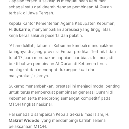
Capaian tersebut sekaligus mengukuhkan Kebumen
sebagai satu dari daerah dengan pembinaan Al-Qur’an
terbaik di Jawa Tengah.
Kepala Kantor Kementerian Agama Kabupaten Kebumen,
H. Sukarno,
menyampaikan apresiasi yang tinggi atas
kerja keras seluruh peserta dan pelatih.
“Alhamdulillah, tahun ini Kebumen kembali menunjukkan
taringnya di ajang provinsi. Empat predikat Terbaik I dan
total 17 juara merupakan capaian luar biasa. Ini menjadi
bukti bahwa pembinaan Al-Qur’an di Kebumen terus
meningkat dan mendapat dukungan kuat dari
masyarakat,” ujarnya.
Sukarno menambahkan, prestasi ini menjadi modal penting
untuk terus memperkuat pembinaan generasi Qur’ani di
Kebumen serta mendorong semangat kompetitif pada
MTQH tingkat nasional.
Hal senada disampaikan Kepala Seksi Bimas Islam,
H.
Makruf Widodo,
yang mendampingi kafilah selama
pelaksanaan MTQH.