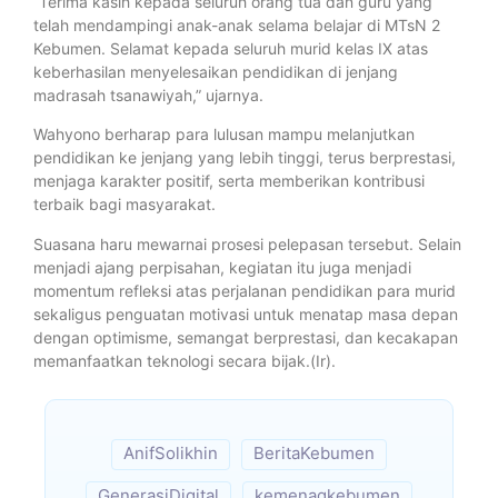
“Terima kasih kepada seluruh orang tua dan guru yang
telah mendampingi anak-anak selama belajar di MTsN 2
Kebumen. Selamat kepada seluruh murid kelas IX atas
keberhasilan menyelesaikan pendidikan di jenjang
madrasah tsanawiyah,” ujarnya.
Wahyono berharap para lulusan mampu melanjutkan
pendidikan ke jenjang yang lebih tinggi, terus berprestasi,
menjaga karakter positif, serta memberikan kontribusi
terbaik bagi masyarakat.
Suasana haru mewarnai prosesi pelepasan tersebut. Selain
menjadi ajang perpisahan, kegiatan itu juga menjadi
momentum refleksi atas perjalanan pendidikan para murid
sekaligus penguatan motivasi untuk menatap masa depan
dengan optimisme, semangat berprestasi, dan kecakapan
memanfaatkan teknologi secara bijak.(Ir).
AnifSolikhin
BeritaKebumen
GenerasiDigital
kemenagkebumen