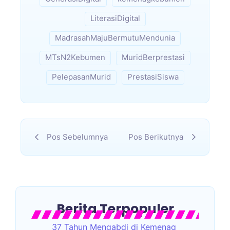
LiterasiDigital
MadrasahMajuBermutuMendunia
MTsN2Kebumen
MuridBerprestasi
PelepasanMurid
PrestasiSiswa
Pos Sebelumnya
Pos Berikutnya
Berita Terpopuler
37 Tahun Mengabdi di Kemenag