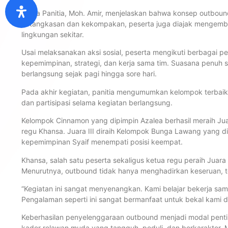
Ketua Panitia, Moh. Amir, menjelaskan bahwa konsep outbound
ketangkasan dan kekompakan, peserta juga diajak mengemba
lingkungan sekitar.
Usai melaksanakan aksi sosial, peserta mengikuti berbagai p
kepemimpinan, strategi, dan kerja sama tim. Suasana penuh 
berlangsung sejak pagi hingga sore hari.
Pada akhir kegiatan, panitia mengumumkan kelompok terbaik
dan partisipasi selama kegiatan berlangsung.
Kelompok Cinnamon yang dipimpin Azalea berhasil meraih Juar
regu Khansa. Juara III diraih Kelompok Bunga Lawang yang 
kepemimpinan Syaif menempati posisi keempat.
Khansa, salah satu peserta sekaligus ketua regu peraih Juara
Menurutnya, outbound tidak hanya menghadirkan keseruan, t
“Kegiatan ini sangat menyenangkan. Kami belajar bekerja sam
Pengalaman seperti ini sangat bermanfaat untuk bekal kami d
Keberhasilan penyelenggaraan outbound menjadi modal pen
kader relawan muda yang tangguh, peduli, dan berkarakter. 