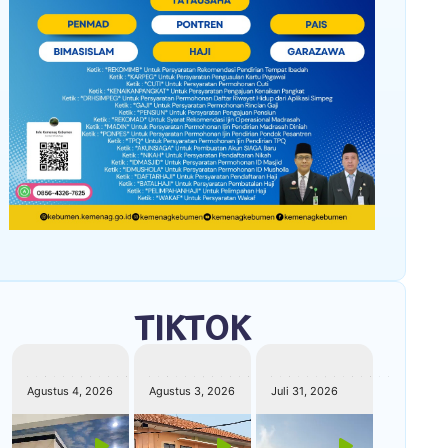
TIKTOK
kemenagkebumen
kemenagkebumen
kemenagkebumen
Agustus 4, 2026
Agustus 3, 2026
Juli 31, 2026