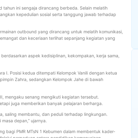
 tahun ini sengaja dirancang berbeda. Selain melatih
ngkan kepedulian sosial serta tanggung jawab terhadap
ermainan outbound yang dirancang untuk melatih komunikasi,
semangat dan keceriaan terlihat sepanjang kegiatan yang
 berdasarkan aspek kedisiplinan, kekompakan, kerja sama,
a I. Posisi kedua ditempati Kelompok Vanili dengan ketua
dipimpin Zahra, sedangkan Kelompok Jahe di bawah
 II, mengaku senang mengikuti kegiatan tersebut.
etapi juga memberikan banyak pelajaran berharga.
a, saling membantu, dan peduli terhadap lingkungan.
i masa depan,” ujarnya.
ting bagi PMR MTsN 1 Kebumen dalam membentuk kader-
Melalui perpaduan antara pendidikan kemanusiaan,