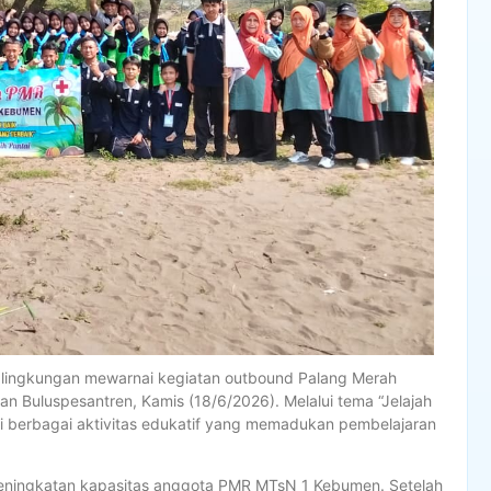
lingkungan mewarnai kegiatan outbound Palang Merah
n Buluspesantren, Kamis (18/6/2026). Melalui tema “Jelajah
i berbagai aktivitas edukatif yang memadukan pembelajaran
 peningkatan kapasitas anggota PMR MTsN 1 Kebumen. Setelah