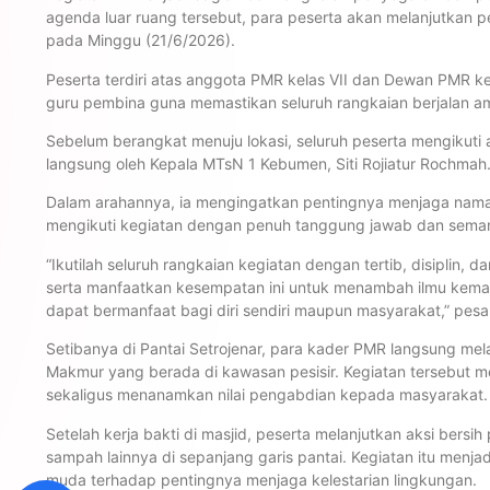
agenda luar ruang tersebut, para peserta akan melanjutkan pe
pada Minggu (21/6/2026).
Peserta terdiri atas anggota PMR kelas VII dan Dewan PMR ke
guru pembina guna memastikan seluruh rangkaian berjalan am
Sebelum berangkat menuju lokasi, seluruh peserta mengikuti
langsung oleh Kepala MTsN 1 Kebumen, Siti Rojiatur Rochmah
Dalam arahannya, ia mengingatkan pentingnya menjaga nam
mengikuti kegiatan dengan penuh tanggung jawab dan semang
“Ikutilah seluruh rangkaian kegiatan dengan tertib, disiplin
serta manfaatkan kesempatan ini untuk menambah ilmu kema
dapat bermanfaat bagi diri sendiri maupun masyarakat,” pes
Setibanya di Pantai Setrojenar, para kader PMR langsung mel
Makmur yang berada di kawasan pesisir. Kegiatan tersebut m
sekaligus menanamkan nilai pengabdian kepada masyarakat.
Setelah kerja bakti di masjid, peserta melanjutkan aksi bers
sampah lainnya di sepanjang garis pantai. Kegiatan itu menj
muda terhadap pentingnya menjaga kelestarian lingkungan.