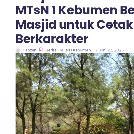
MTsN 1 Kebumen Be
Masjid untuk Ceta
Berkarakter
Faozan
Berita
,
MTsN 1 Kebumen
-
Juni 22, 2026