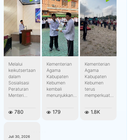
Melalui
Kementerian
Kementerian
keikutsertaan
Agama
Agama
dalam
Kabupaten
Kabupaten
Sosialisasi
Kebumen
Kebumen
Peraturan
kembali
terus
Menteri...
menunjukkan...
memperkuat...
780
179
1.8K
kemenagkebumen
Juli 30, 2026