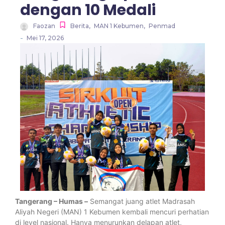
dengan 10 Medali
Faozan
Berita
,
MAN 1 Kebumen
,
Penmad
-
Mei 17, 2026
Tangerang – Humas –
Semangat juang atlet Madrasah
Aliyah Negeri (MAN) 1 Kebumen kembali mencuri perhatian
di level nasional. Hanya menurunkan delapan atlet,