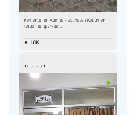
Kementerian Agama Kabupaten Kebumen
terus memperkuat...
1.8K
kemenagkebumen
Juli 30, 2026