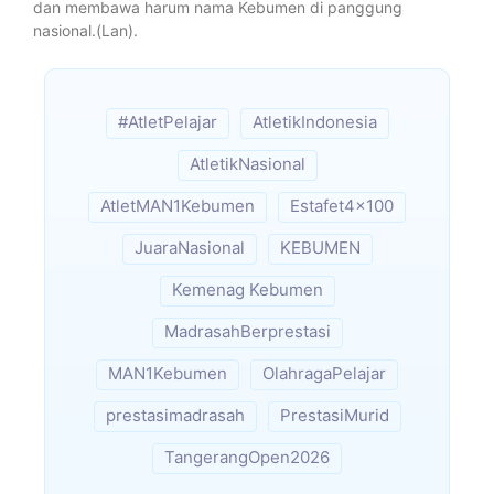
dan membawa harum nama Kebumen di panggung
nasional.(Lan).
#AtletPelajar
AtletikIndonesia
AtletikNasional
AtletMAN1Kebumen
Estafet4x100
JuaraNasional
KEBUMEN
Kemenag Kebumen
MadrasahBerprestasi
MAN1Kebumen
OlahragaPelajar
prestasimadrasah
PrestasiMurid
TangerangOpen2026