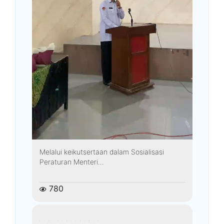
Melalui keikutsertaan dalam Sosialisasi
Peraturan Menteri...
780
kemenagkebumen