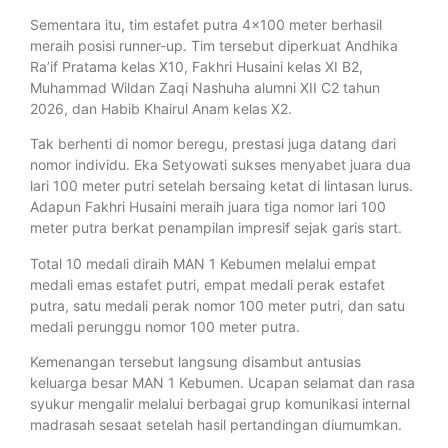
Sementara itu, tim estafet putra 4×100 meter berhasil
meraih posisi runner-up. Tim tersebut diperkuat Andhika
Ra’if Pratama kelas X10, Fakhri Husaini kelas XI B2,
Muhammad Wildan Zaqi Nashuha alumni XII C2 tahun
2026, dan Habib Khairul Anam kelas X2.
Tak berhenti di nomor beregu, prestasi juga datang dari
nomor individu. Eka Setyowati sukses menyabet juara dua
lari 100 meter putri setelah bersaing ketat di lintasan lurus.
Adapun Fakhri Husaini meraih juara tiga nomor lari 100
meter putra berkat penampilan impresif sejak garis start.
Total 10 medali diraih MAN 1 Kebumen melalui empat
medali emas estafet putri, empat medali perak estafet
putra, satu medali perak nomor 100 meter putri, dan satu
medali perunggu nomor 100 meter putra.
Kemenangan tersebut langsung disambut antusias
keluarga besar MAN 1 Kebumen. Ucapan selamat dan rasa
syukur mengalir melalui berbagai grup komunikasi internal
madrasah sesaat setelah hasil pertandingan diumumkan.