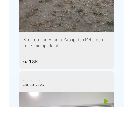
Kementerian Agama Kabupaten Kebumen
terus memperkuat...
1.8K
kemenagkebumen
Juli 30, 2026