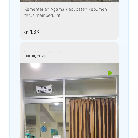
Kementerian Agama Kabupaten Kebumen
terus memperkuat...
1.8K
kemenagkebumen
Juli 30, 2026