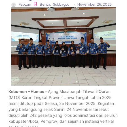
-
Faozan
Berita
,
Subbagtu
November 26, 2025
Kebumen – Humas –
Ajang Musabaqah Tilawatil Qur’an
(MTQ) Korpri Tingkat Provinsi Jawa Tengah tahun 2025
resmi ditutup pada Selasa, 25 November 2025. Kegiatan
yang berlangsung sejak Senin, 24 November tersebut
diikuti oleh 242 peserta yang lolos administrasi dari seluruh
kabupaten/kota, Pemprov, dan sejumlah instansi vertikal