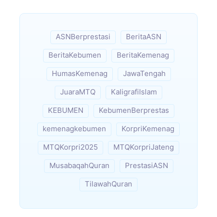
ASNBerprestasi
BeritaASN
BeritaKebumen
BeritaKemenag
HumasKemenag
JawaTengah
JuaraMTQ
KaligrafiIslam
KEBUMEN
KebumenBerprestas
kemenagkebumen
KorpriKemenag
MTQKorpri2025
MTQKorpriJateng
MusabaqahQuran
PrestasiASN
TilawahQuran