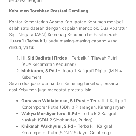
se Jawa Tengah.
Kebumen Torehkan Prestasi Gemilang
Kantor Kementerian Agama Kabupaten Kebumen menjadi
salah satu daerah dengan capaian mencolok. Dua Aparatur
Sipil Negara (ASN) Kemenag Kebumen berhasil meraih
Juara 1 (Terbaik 1)
pada masing-masing cabang yang
diikuti, yaitu:
Hj. Siti Badi’atul Firdos
– Terbaik 1 Tilawah Putri
(KUA Kecamatan Kebumen)
Muhtarom, S.Pd.I
– Juara 1 Kaligrafi Digital (MIN 4
Kebumen)
Selain dua juara utama dari Kemenag tersebut, peserta
asal Kebumen juga mencatat prestasi lain:
Gunawan Widiatmoko, S.I.Pust
– Terbaik 1 Kaligrafi
Kontemporer Putra (SDN 3 Plarangan, Karanganyar)
Wahyu Murdiyantoro, S.Pd
– Terbaik 2 Kaligrafi
Naskah (SDN 2 Sidobunder, Puring)
Khikmah Wakhyuni, S.Pd
– Terbaik 1 Kaligrafi
Kontemporer Putri (SDN 2 Sidayu, Gombong)