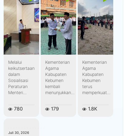
Melalui
Kementerian
Kementerian
keikutsertaan
Agama
Agama
dalam
Kabupaten
Kabupaten
Sosialisasi
Kebumen
Kebumen
Peraturan
kembali
terus
Menteri...
menunjukkan...
memperkuat...
780
179
1.8K
kemenagkebumen
Juli 30, 2026