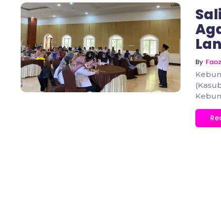
Sal
Ag
Lan
No Comments
By
Fao
Kebum
(Kasu
Kebum
Re