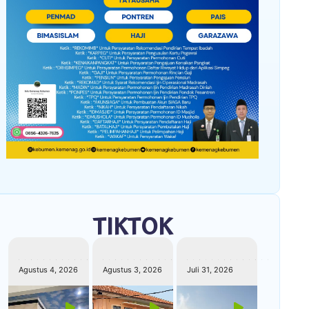
TIKTOK
kemenagkebumen
kemenagkebumen
kemenagkebumen
Agustus 4, 2026
Agustus 3, 2026
Juli 31, 2026