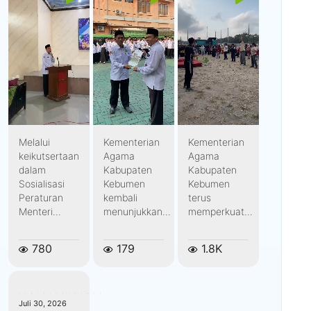
Melalui
Kementerian
Kementerian
keikutsertaan
Agama
Agama
dalam
Kabupaten
Kabupaten
Sosialisasi
Kebumen
Kebumen
Peraturan
kembali
terus
Menteri...
menunjukkan...
memperkuat...
780
179
1.8K
kemenagkebumen
Juli 30, 2026