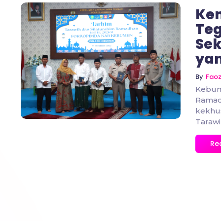
Ke
Teg
Sek
yan
No Comments
By
Fao
Kebum
Ramada
kekhu
Tarawi
Re