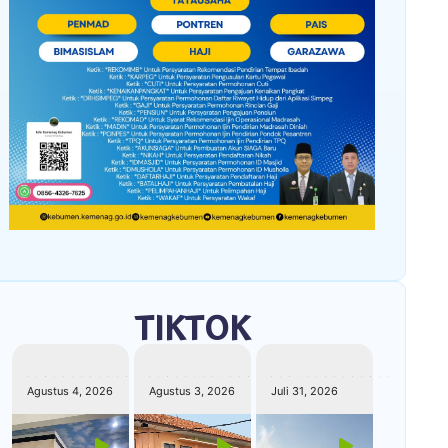
TIKTOK
kemenagkebumen
kemenagkebumen
kemenagkebumen
Agustus 4, 2026
Agustus 3, 2026
Juli 31, 2026