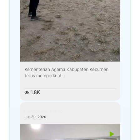
Kementerian Agama Kabupaten Kebumen
terus memperkuat...
1.8K
kemenagkebumen
Juli 30, 2026