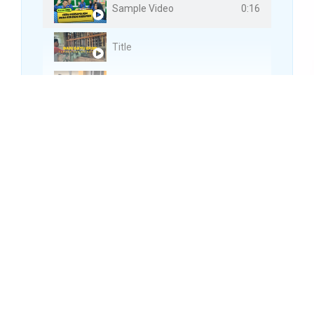
0:16
Sample Video
Title
Title