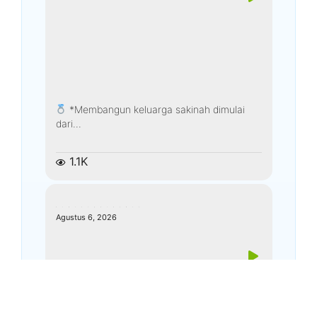
*Membangun keluarga sakinah dimulai
dari...
1.1K
kemenagkebumen
Agustus 6, 2026