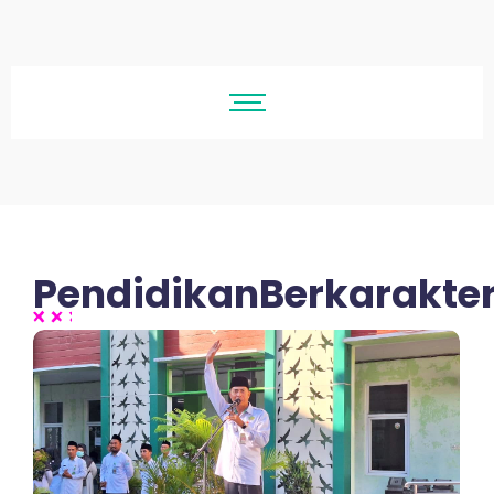
PendidikanBerkarakte
No Comments