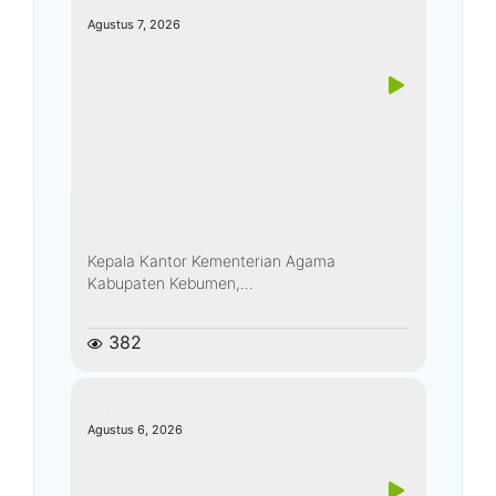
kemenagkebumen
Agustus 7, 2026
Kepala Kantor Kementerian Agama
Kabupaten Kebumen,...
382
kemenagkebumen
Agustus 6, 2026