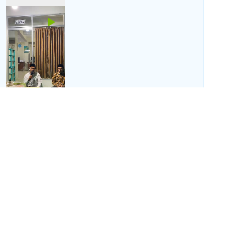
Kementerian
Agama
Kabupaten
Kebumen
menghadirkan
forum...
191