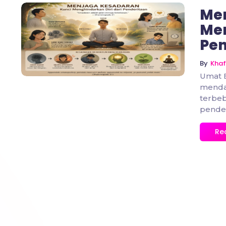
Me
Men
No Comments
Pen
By
Khaf
Umat 
menda
terbeb
pender
Re