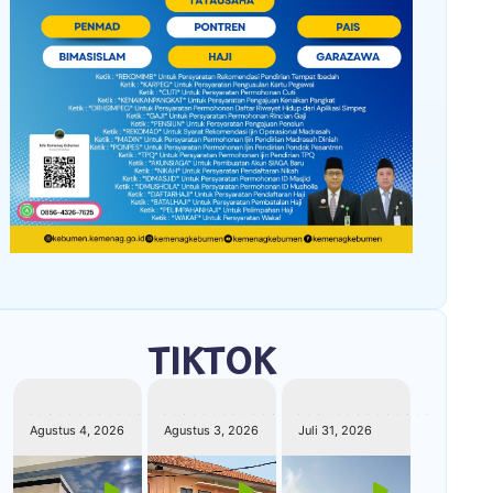
TIKTOK
kemenagkebumen
kemenagkebumen
kemenagkebumen
Agustus 4, 2026
Agustus 3, 2026
Juli 31, 2026