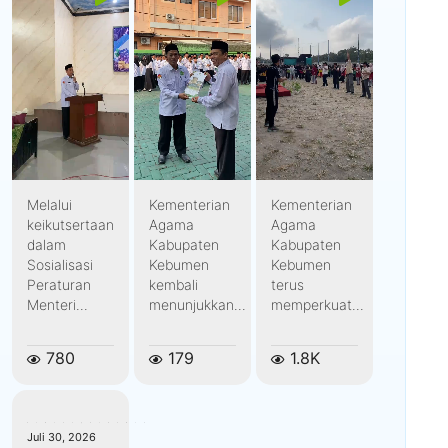
Melalui
Kementerian
Kementerian
keikutsertaan
Agama
Agama
dalam
Kabupaten
Kabupaten
Sosialisasi
Kebumen
Kebumen
Peraturan
kembali
terus
Menteri...
menunjukkan...
memperkuat...
780
179
1.8K
kemenagkebumen
Juli 30, 2026