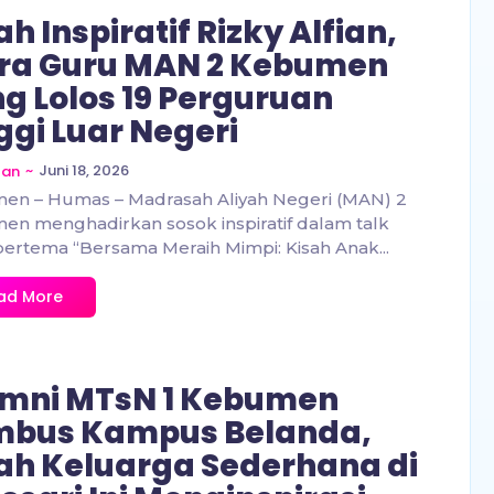
ah Inspiratif Rizky Alfian,
ra Guru MAN 2 Kebumen
g Lolos 19 Perguruan
ggi Luar Negeri
~
Juni 18, 2026
zan
en – Humas – Madrasah Aliyah Negeri (MAN) 2
n menghadirkan sosok inspiratif dalam talk
ertema “Bersama Meraih Mimpi: Kisah Anak...
ad More
mni MTsN 1 Kebumen
mbus Kampus Belanda,
ah Keluarga Sederhana di