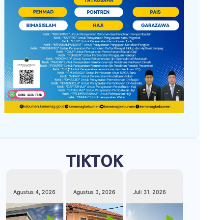
TIKTOK
kemenagkebumen
kemenagkebumen
kemenagkebumen
Agustus 4, 2026
Agustus 3, 2026
Juli 31, 2026