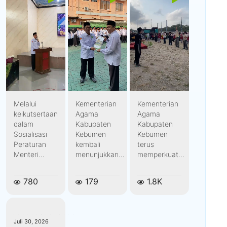
Melalui
Kementerian
Kementerian
keikutsertaan
Agama
Agama
dalam
Kabupaten
Kabupaten
Sosialisasi
Kebumen
Kebumen
Peraturan
kembali
terus
Menteri...
menunjukkan...
memperkuat...
780
179
1.8K
kemenagkebumen
Juli 30, 2026