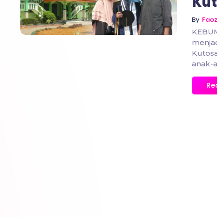
Kut
By
Fao
KEBUM
menjad
Kutos
anak-a
Re