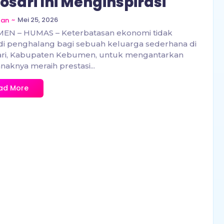
osari Ini Menginspirasi
~
Mei 25, 2026
zan
EN – HUMAS – Keterbatasan ekonomi tidak
i penghalang bagi sebuah keluarga sederhana di
ari, Kabupaten Kebumen, untuk mengantarkan
naknya meraih prestasi...
ad More