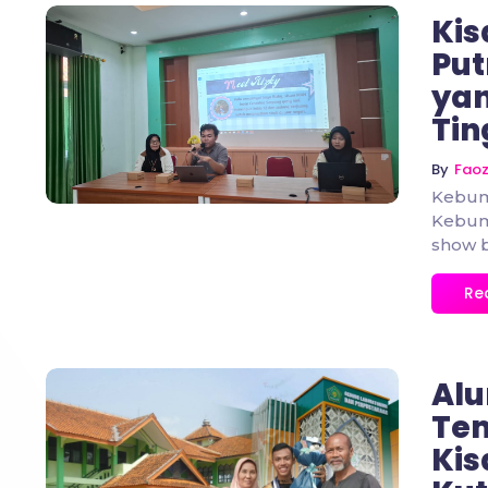
Kis
Put
yan
No Comments
Tin
By
Fao
Kebum
Kebume
show b
Re
Alu
Te
Kis
No Comments