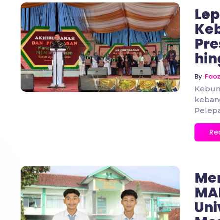
Lep
Ke
Pre
No Comments
hin
By
Fao
Kebum
keban
Pelepa
Re
Me
MAN
Uni
No Comments