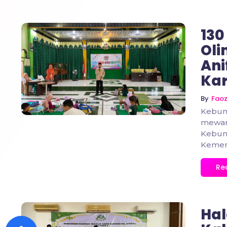
130
Oli
Ani
No Comments
Kar
By
Fao
Kebume
mewar
Kebume
Kement
Re
Hal