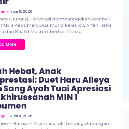
ir
~
Juni 8, 2026
zan
en (Humas) – Prestasi membanggakan kembali
 MAN 3 Kebumen. Dua murid kelas XII, Arfan Hafid
a dan Khafid Masruri, berhasil lolos...
ad More
h Hebat, Anak
prestasi: Duet Haru Alleya
 Sang Ayah Tuai Apresiasi
Akhirussanah MIN 1
bumen
~
Juni 8, 2026
zan
n – Humas – Kisah inspiratif tentang dukungan