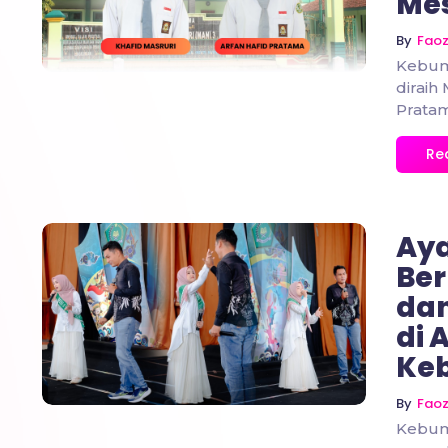
Mes
By
Fao
Kebum
diraih
Pratam
Re
Aya
Ber
dan
No Comments
di 
Ke
By
Fao
Kebume