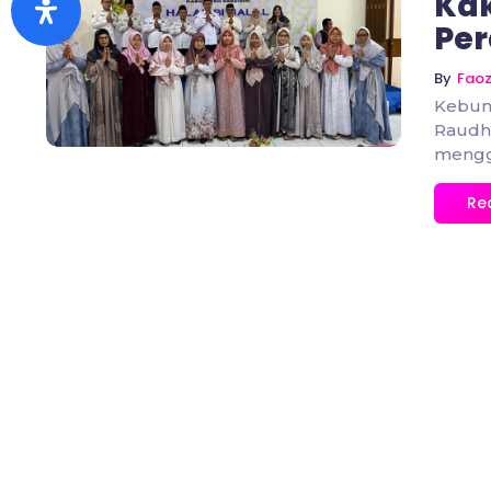
Ka
Per
No Comments
By
Fao
Kebum
Raudh
mengge
Re