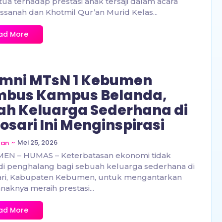
tua terhadap prestasi anak tersaji dalam acara
ssanah dan Khotmil Qur’an Murid Kelas...
ad More
mni MTsN 1 Kebumen
mbus Kampus Belanda,
ah Keluarga Sederhana di
osari Ini Menginspirasi
~
Mei 25, 2026
zan
EN – HUMAS – Keterbatasan ekonomi tidak
i penghalang bagi sebuah keluarga sederhana di
ari, Kabupaten Kebumen, untuk mengantarkan
naknya meraih prestasi...
ad More