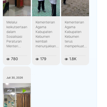
Melalui
Kementerian
Kementerian
keikutsertaan
Agama
Agama
dalam
Kabupaten
Kabupaten
Sosialisasi
Kebumen
Kebumen
Peraturan
kembali
terus
Menteri...
menunjukkan...
memperkuat...
780
179
1.8K
kemenagkebumen
Juli 30, 2026