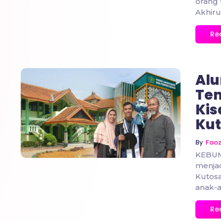
orang 
Akhiru
Re
Alu
Te
Kis
No Comments
Kut
By
Fao
KEBUM
menjad
Kutos
anak-a
Re