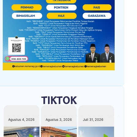
TIKTOK
kemenagkebumen
kemenagkebumen
kemenagkebumen
Agustus 4, 2026
Agustus 3, 2026
Juli 31, 2026