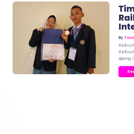
Tim
Rai
Int
No Comments
By
Fao
Kebume
Kebume
ajang 
Re