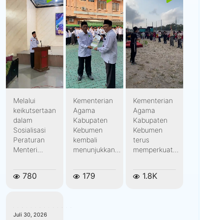
Melalui
Kementerian
Kementerian
keikutsertaan
Agama
Agama
dalam
Kabupaten
Kabupaten
Sosialisasi
Kebumen
Kebumen
Peraturan
kembali
terus
Menteri...
menunjukkan...
memperkuat...
780
179
1.8K
kemenagkebumen
Juli 30, 2026