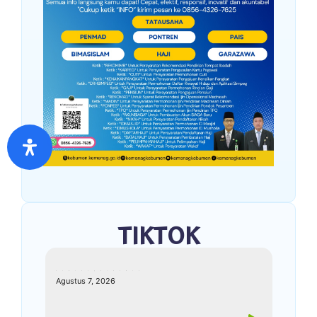
TIKTOK
kemenagkebumen
Agustus 7, 2026