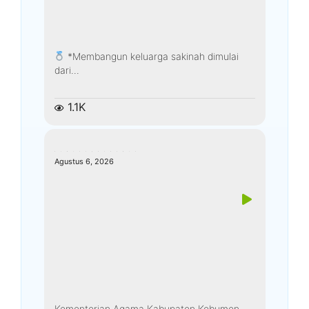
*Membangun keluarga sakinah dimulai
dari...
1.1K
kemenagkebumen
Agustus 6, 2026
Kementerian Agama Kabupaten Kebumen