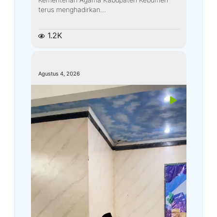
terus menghadirkan...
1.2K
kemenagkebumen
Agustus 4, 2026